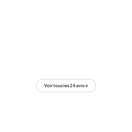
manon M.
m
15/03/2026
Voir tous les 24 avis
→