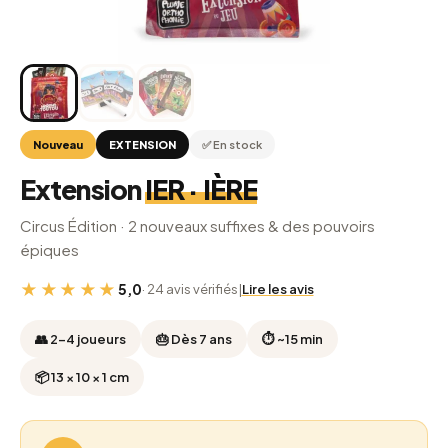
Nouveau
EXTENSION
✅ En stock
Extension
IER · IÈRE
Circus Édition · 2 nouveaux suffixes & des pouvoirs
épiques
★★★★★
5,0
· 24 avis vérifiés
|
Lire les avis
👥 2-4 joueurs
🎂 Dès 7 ans
⏱ ~15 min
📦 13 × 10 × 1 cm