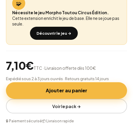
🧩
Nécessite le jeu Morpho Toutou Circus Édition.
Cette extension enrichit le jeu de base. Elle ne se joue pas
seule.
Découvrir le jeu →
7,10
€
TTC · Livraison offerte dès 100€
Expédié sous 2 à 3 jours ouvrés · Retours gratuits 14 jours
Ajouter au panier
Voir le pack →
🔒 Paiement sécurisé
📦 Livraison rapide