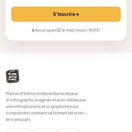
→
S'inscrire
🔒 Aucun spam
🗓 1 e-mail / mois
✓ RGPD
Maison d'édition indépendante de jeux
d'orthographe, imaginés et auto-édités par
une orthophoniste et un graphiste pour
comprendre comment se forment les mots —
en s'amusant.