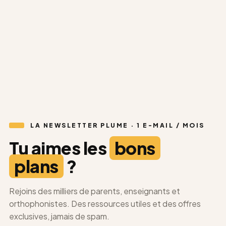
Morpho Aventure
★★★★★
4,8 (61 avis)
32,90
€
Découvrir
→
LA NEWSLETTER PLUME · 1 E-MAIL / MOIS
Tu aimes les
bons
plans
?
Rejoins des milliers de parents, enseignants et
orthophonistes. Des ressources utiles et des offres
exclusives, jamais de spam.