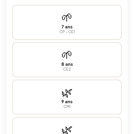
🌱
7 ans
CP – CE1
🌱
8 ans
CE2
🌿
9 ans
CM1
🌿