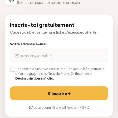
Sorties de jeux et extensions en exclu.
Inscris-toi gratuitement
Cadeau de bienvenue : une fiche d'exercices offerte.
Votre adresse e-mail
✉️
J'accepte de recevoir par e-mail les actualités, conseils
en orthographe et offres de Plume Orthophonie.
Désinscription en 1 clic.
→
S'inscrire
🔒 Aucun spam
🗓 1 e-mail / mois
✓ RGPD