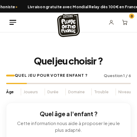
Aller
honiste
Livraison gratuite avec Mondial Relay dès 100€ en France
✦
au
0
contenu
Quel jeu choisir ?
QUEL JEU POUR VOTRE ENFANT ?
Question
1
/
6
Âge
Joueurs
Durée
Domaine
Trouble
Niveau
Quel âge a l'enfant ?
Cette information nous aide à proposer le jeu le
plus adapté.