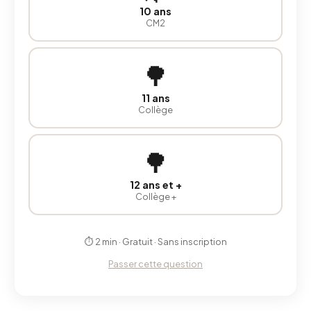
10 ans
CM2
🌳
11 ans
Collège
🌳
12 ans et +
Collège +
⏱ 2 min · Gratuit · Sans inscription
Passer cette question