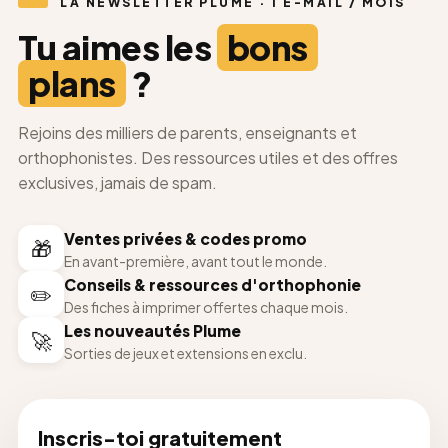
LA NEWSLETTER PLUME · 1 E-MAIL / MOIS
Tu aimes les
bons
plans
?
Rejoins des milliers de parents, enseignants et
orthophonistes. Des ressources utiles et des offres
exclusives, jamais de spam.
Ventes privées & codes promo
🎁
En avant-première, avant tout le monde.
Conseils & ressources d'orthophonie
✏️
Des fiches à imprimer offertes chaque mois.
Les nouveautés Plume
🚀
Sorties de jeux et extensions en exclu.
Inscris-toi gratuitement