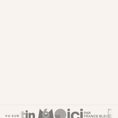
Jouer en ligne gratuitement
→
plumeorthophonie.fr/jeu-morpho-toutou
VU SUR