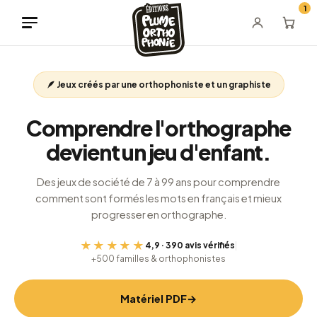
Aller
1
au
contenu
🪶 Jeux créés par une orthophoniste et un graphiste
Comprendre l'orthographe
devient un jeu d'enfant.
Des jeux de société de 7 à 99 ans pour comprendre
comment sont formés les mots en français et mieux
progresser en orthographe.
★★★★★
4,9 · 390 avis vérifiés
|
+500 familles & orthophonistes
Matériel PDF
→