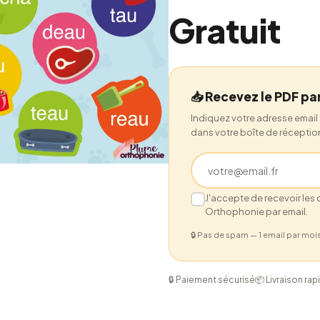
Gratuit
📥 Recevez le PDF pa
Indiquez votre adresse email 
dans votre boîte de réceptio
J'accepte de recevoir le
Orthophonie par email.
🔒 Pas de spam — 1 email par moi
🔒 Paiement sécurisé
📦 Livraison rap