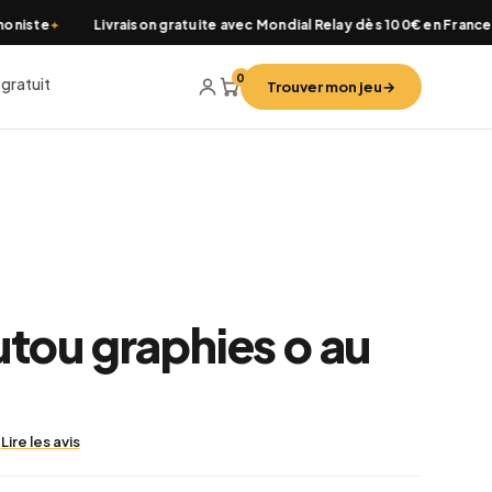
iste
Livraison gratuite avec Mondial Relay dès 100€ en France et
✦
0
 gratuit
Trouver mon jeu
→
utou graphies o au
|
Lire les avis