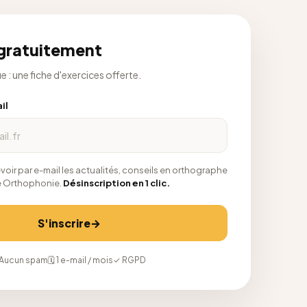
 gratuitement
: une fiche d'exercices offerte.
il
voir par e-mail les actualités, conseils en orthographe
me Orthophonie.
Désinscription en 1 clic.
S'inscrire
→
 Aucun spam
🗓 1 e-mail / mois
✓ RGPD