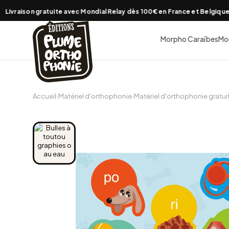
Aller
ivraison gratuite avec Mondial Relay dès 100€ en France et Belgique
✦
au
contenu
Morpho Caraïbes
Mo
Accueil
›
Matériel d'orthophonie
›
Matériel d'orthophonie gratui