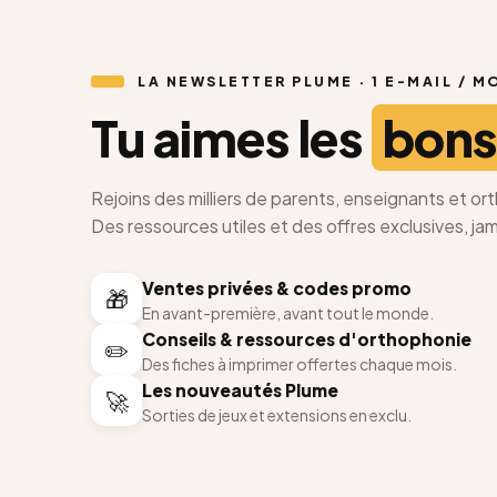
LA NEWSLETTER PLUME · 1 E-MAIL / M
Tu aimes les
bons
Rejoins des milliers de parents, enseignants et o
Des ressources utiles et des offres exclusives, ja
Ventes privées & codes promo
🎁
En avant-première, avant tout le monde.
Conseils & ressources d'orthophonie
✏️
Des fiches à imprimer offertes chaque mois.
Les nouveautés Plume
🚀
Sorties de jeux et extensions en exclu.