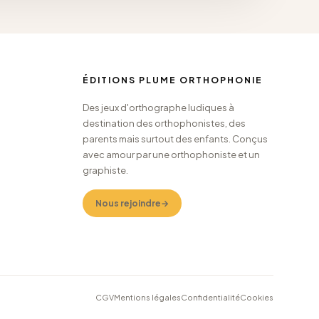
ÉDITIONS PLUME ORTHOPHONIE
Des jeux d'orthographe ludiques à
destination des orthophonistes, des
parents mais surtout des enfants. Conçus
avec amour par une orthophoniste et un
graphiste.
Nous rejoindre
→
CGV
Mentions légales
Confidentialité
Cookies