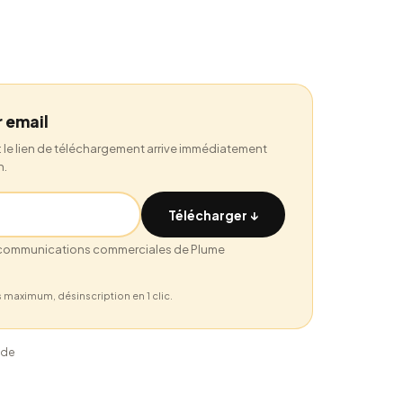
r email
: le lien de téléchargement arrive immédiatement
n.
Télécharger ↓
s communications commerciales de Plume
s maximum, désinscription en 1 clic.
ide