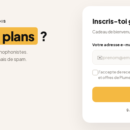
Inscris-toi
OIS
 plans
?
Cadeau de bienvenue 
Votre adresse e-ma
rthophonistes.
✉️
mais de spam.
J'accepte de rece
et offres de Plu
