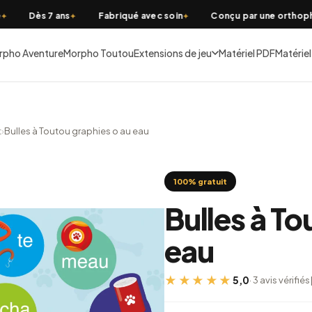
Dès 7 ans
Fabriqué avec soin
Conçu par une orthophon
✦
✦
rpho Aventure
Morpho Toutou
Extensions de jeu
Matériel PDF
Matériel
t
›
Bulles à Toutou graphies o au eau
100% gratuit
Bulles à To
eau
★★★★★
5,0
· 3 avis vérifiés