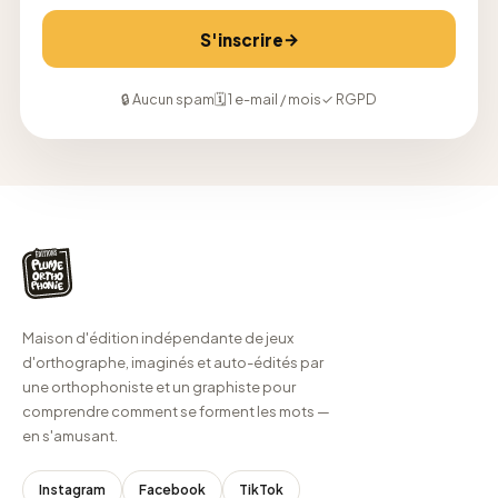
→
S'inscrire
🔒 Aucun spam
🗓 1 e-mail / mois
✓ RGPD
Maison d'édition indépendante de jeux
d'orthographe, imaginés et auto-édités par
une orthophoniste et un graphiste pour
comprendre comment se forment les mots —
en s'amusant.
Instagram
Facebook
TikTok