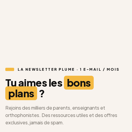
Morpho Caraïbes
★★★★★
5,0 (19 avis)
34,90
€
Découvrir
→
20%
LA NEWSLETTER PLUME · 1 E-MAIL / MOIS
Tu aimes les
bons
plans
?
Rejoins des milliers de parents, enseignants et
orthophonistes. Des ressources utiles et des offres
exclusives, jamais de spam.