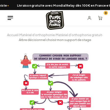
Aller
ste
Livraison gratuite avec Mondial Relay dès 100€ en France et 
✦
au
0
contenu
Accueil
›
Matériel d'orthophonie
›
Matériel d'orthophonie gratuit
›
Arbre décisionnel choisir mon support de stage