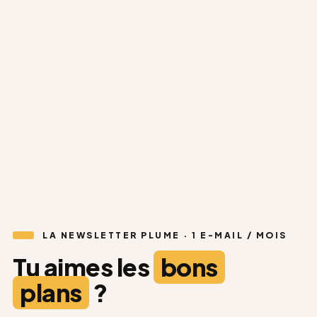
2 joueurs
Dès 10 ans
Morpho Caraïbes
★★★★★
5,0 (19 avis)
34,90
€
Découvrir
→
20%
LA NEWSLETTER PLUME · 1 E-MAIL / MOIS
Tu aimes les
bons
plans
?