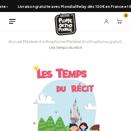
Aller
te
Livraison gratuite avec Mondial Relay dès 100€ en France et B
✦
au
0
contenu
Accueil
›
Matériel d'orthophonie
›
Matériel d'orthophonie gratuit
›
Les temps du récit