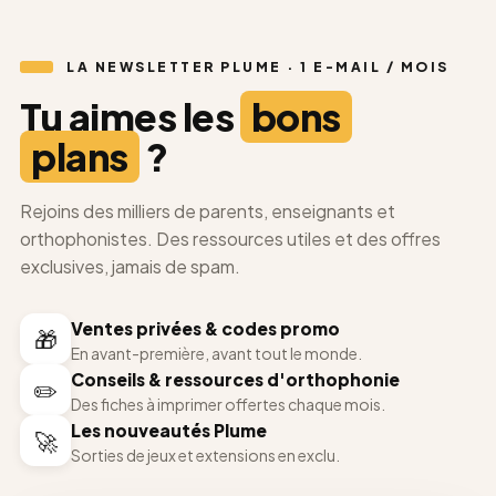
LA NEWSLETTER PLUME · 1 E-MAIL / MOIS
Tu aimes les
bons
plans
?
Rejoins des milliers de parents, enseignants et
orthophonistes. Des ressources utiles et des offres
exclusives, jamais de spam.
Ventes privées & codes promo
🎁
En avant-première, avant tout le monde.
Conseils & ressources d'orthophonie
✏️
Des fiches à imprimer offertes chaque mois.
Les nouveautés Plume
🚀
Sorties de jeux et extensions en exclu.